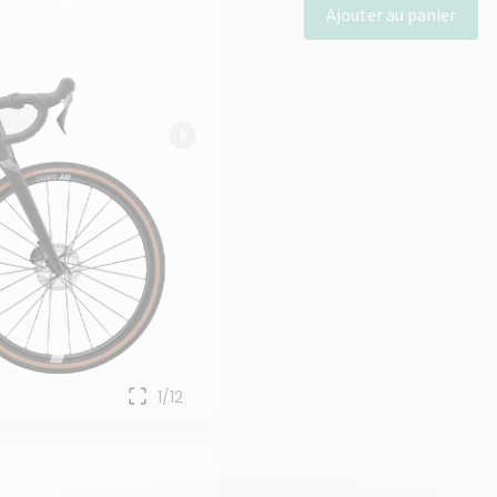
quantité
Ajouter au panier
de
SuperX
3
1/12