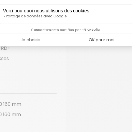
mano GRX 820, 12
r
 RD+
sses
00 160 mm
00 160 mm