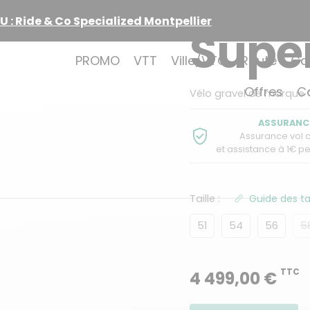
ance vol, casse & assistance à 1€
Supe
PROMO
VTT
Ville/VTC
Route
Ca
Offres
C
Vélo gravel de marque
ASSURANC
Assurance vol 
et assistance à 1€ p
Taille :
Guide des tai
51
54
56
5
TTC
4 499,00 €