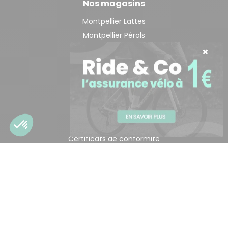
Nos magasins
Montpellier Lattes
Montpellier Pérols
Toulouse Labège
Liens utiles
FAQ
Conseil et actu
Contacts et accès
Certificats de conformité
Mentions légales
Conditions générales de vente
Contacts
Contactez-nous
Siège social :
448 route du Pont de Guerre 34970 LATTES