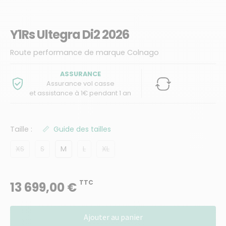
Y1Rs Ultegra Di2 2026
Route performance de marque Colnago
ASSURANCE
Assurance vol casse
et assistance à 1€ pendant 1 an
Taille :
Guide des tailles
XS
S
M
L
XL
TTC
13 699,00 €
quantité
Ajouter au panier