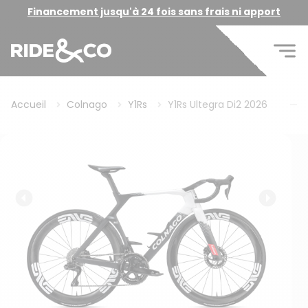
Financement jusqu'à 24 fois sans frais ni apport
Accueil
Colnago
Y1Rs
Y1Rs Ultegra Di2 2026