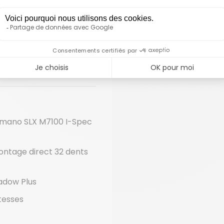
 génération pour vélo
mano SLX M7100 I-Spec
ontage direct 32 dents
adow Plus
tesses