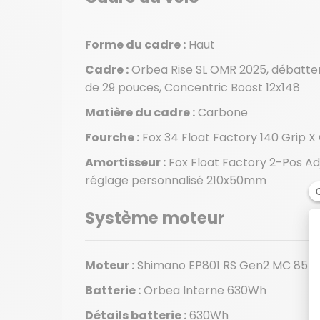
Forme du cadre :
Haut
Cadre :
Orbea Rise SL OMR 2025, débatte
de 29 pouces, Concentric Boost 12x148
Matière du cadre :
Carbone
Fourche :
Fox 34 Float Factory 140 Grip X
Amortisseur :
Fox Float Factory 2-Pos Ad
réglage personnalisé 210x50mm
Système moteur
Moteur :
Shimano EP801 RS Gen2 MC 85n
Batterie :
Orbea Interne 630Wh
Détails batterie :
630Wh