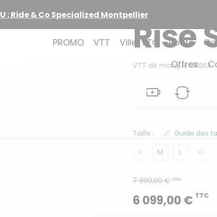
ance vol, casse & assistance à 1€
Rise 
PROMO
VTT
Ville/VTC
Route
Ca
Offres
C
VTT de marque ORBEA
Taille :
Guide des tai
S
M
L
XL
7 999,00 €
TTC
TTC
6 099,00 €