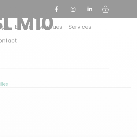
SL M10
rgo
Enfant
Marques
Services
ontact
lles