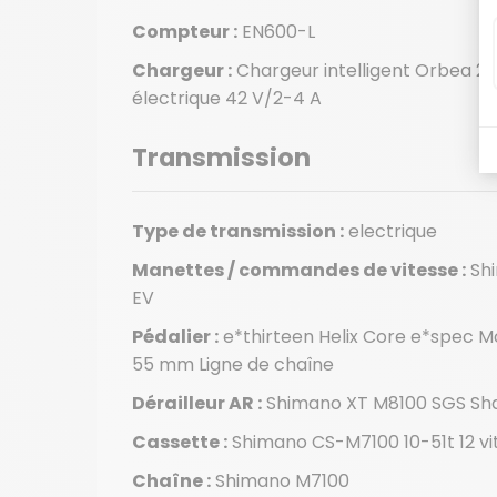
Compteur :
EN600-L
Chargeur :
Chargeur intelligent Orbea 2e
électrique 42 V/2-4 A
Transmission
Type de transmission :
electrique
Manettes / commandes de vitesse :
Shi
EV
Pédalier :
e*thirteen Helix Core e*spec M
55 mm Ligne de chaîne
Dérailleur AR :
Shimano XT M8100 SGS Sh
Cassette :
Shimano CS-M7100 10-51t 12 vi
Chaîne :
Shimano M7100