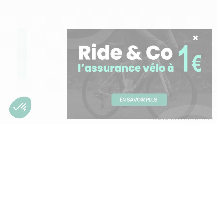
Manuel
d'utilisation
Pdf. 1,93 Mo
Besoin d'aide ?
Available from 8:01 to 17:01