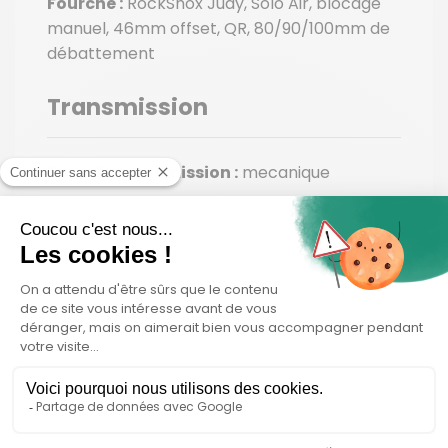
Fourche :
RockShox Judy, Solo Air, blocage
manuel, 46mm offset, QR, 80/90/100mm de
débattement
Transmission
Type de transmission :
mecanique
Manettes / commandes de vitesse :
Shimano Deore M5100
Pédalier :
Stout 1x, aluminium forgé
Dérailleur AR :
Shimano Deore M5100, SGS, 11
vitesses
Chaîne :
Shimano LG500
Freins