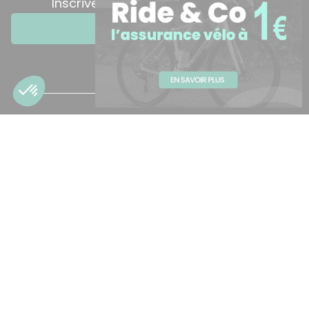
Inscrivez-vous à notre newsletter
je m'inscris
Besoin d'aide ?
Available from 8:01 to 17:01
Nos magasins
Montpellier Lattes
Montpellier Pérols
Toulouse Labège
Liens utiles
FAQ
Conseil et actu
Contacts et accès