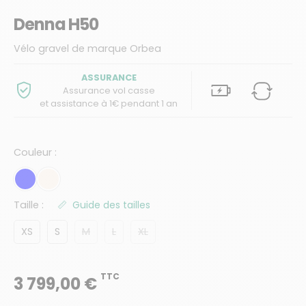
Denna H50
Vélo gravel de marque Orbea
ASSURANCE
Assurance vol casse
et assistance à 1€ pendant 1 an
Couleur :
Taille :
Guide des tailles
XS
S
M
L
XL
TTC
3 799,00 €