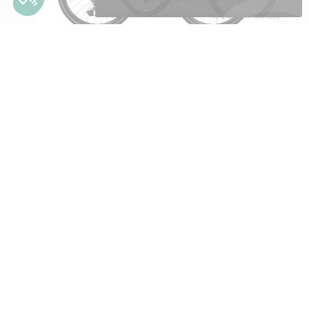
Available on Monday
Denna H50
Vélo gravel | Orbea
TTC
3 799,00 €
Voir ce vélo