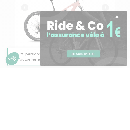
Besoin d'aide ?
25 personnes consultent cette page
×
actuellement
GAME 150.6 2025
VTT | MOUSTACHE
5 699,00 €
TTC
TTC
4 399,00 €
Voir ce vélo