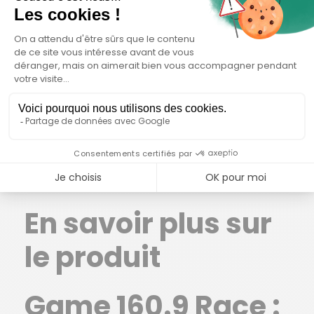
Pédales :
Plateforme aluminium avec
réflecteurs
Accessoires du vélo :
Klaxon : Spanninga
Minibell Black
Poids :
25.5kg en taille S
Poids total autorisé :
140kg
En savoir plus sur
le produit
Game 160.9 Race :