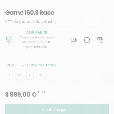
Game 160.9 Race
VTT de marque Moustache
ASSURANCE
Assurance vol casse
et assistance à 1€
pendant 1 an
Taille :
Guide des tailles
S
M
L
XL
TTC
9 899,00 €
quantité
Ajouter au panier