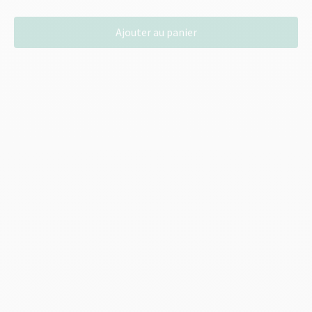
quantité
Ajouter au panier
de
Samedi
27
Xroad
FS
2