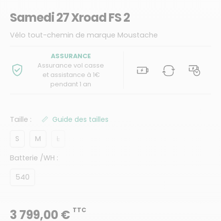
Samedi 27 Xroad FS 2
Vélo tout-chemin de marque Moustache
ASSURANCE
Assurance vol casse
et assistance à 1€
pendant 1 an
Taille :
Guide des tailles
S
M
L
Batterie /WH :
540
TTC
3 799,00 €