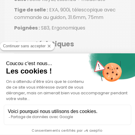
Tige de selle :
EXA, 900i, télescopique avec
commande au guidon, 31.6mm, 75mm
Poignées :
SB3, Ergonomiques
Caractéristiques
Accessoires du vélo :
Béquille Moustache,
réglable Garde-boue Moustache, aluminium,
tubulaires double paroi, ultra-stables Porte-
bagages Moustache, aluminum, light,
fixations latérales QL3 amovibles. Option
plateforme MIK. Pédales Plateforme
aluminium avec réflecteurs Eclairage AV
AXA, NXT, 80 lux, alimenté par la batterie
principale Eclairage AR Spanninga,
Presto2Guard, alimenté par la batterie