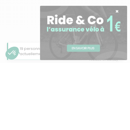
Besoin d'aide ?
19 personnes consultent cette page
×
actuellement
Available on Monday
Ces vélos
pourraient vous
plaire