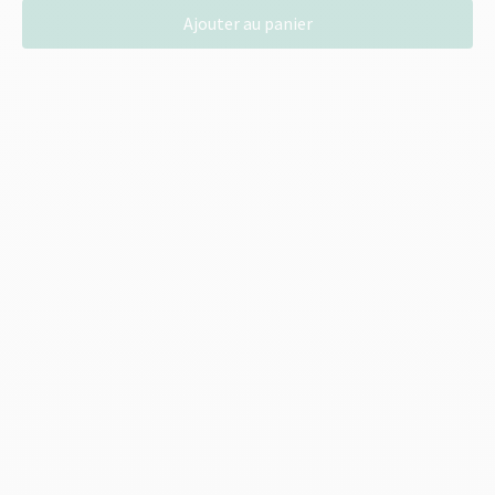
quantité
Ajouter au panier
de
Moterra
SL
2