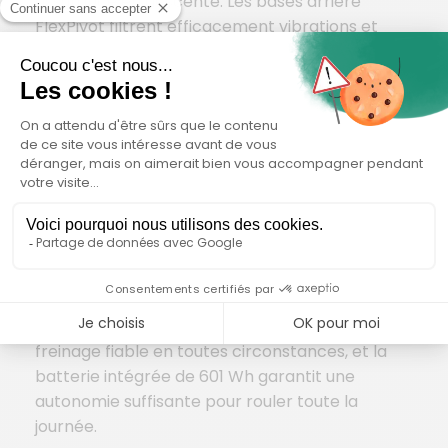
assurance en descente. Les bases arrière
FlexPivot filtrent efficacement vibrations et
impacts tout en conservant le dynamisme. Son
moteur Shimano EP801, optimisé sur mesure,
délivre jusqu’à 85 Nm de couple de manière
instantanée, tandis que la transmission Shimano
XT assure des changements de vitesse précis
et fluides. La suspension Float X Performance
Elite maximise l’adhérence au sol en montée
comme en virage, et sécurise les réceptions. Le
montage de roues en configuration mulet (29″ à
l’avant, 27,5″ à l’arrière) renforce l’agilité et le
contrôle à haute vitesse. Les freins Magura MT5
à quatre pistons offrent une puissance de
freinage fiable en toutes circonstances, et la
batterie intégrée de 601 Wh garantit une
autonomie suffisante pour rouler toute la
journée.