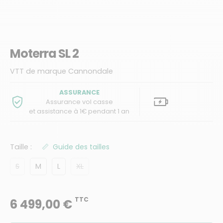
Moterra SL 2
VTT de marque Cannondale
ASSURANCE
Assurance vol casse
et assistance à 1€ pendant 1 an
Taille :
Guide des tailles
S
M
L
XL
TTC
6 499,00 €