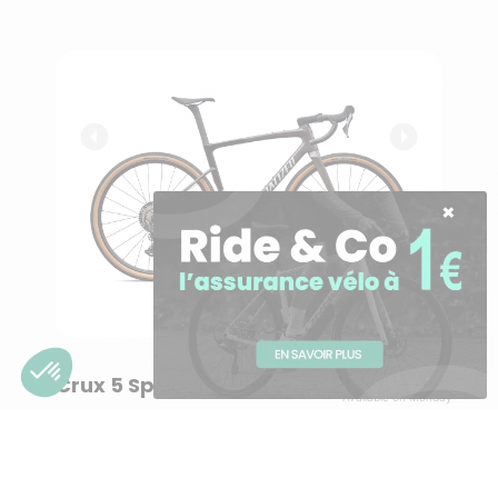
Besoin d'aide ?
Crux 5 Sport
Available on Monday
Vélo gravel | Specialized
TTC
3 999,00 €