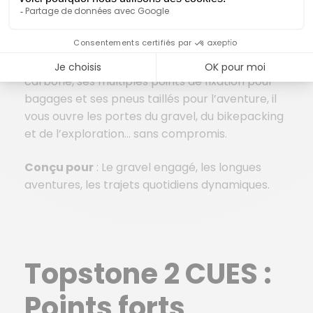
Équipé du nouveau groupe Shimano CUES
U6000 1×11 vitesses et d’un cadre en aluminium
SmartForm C2, ce Topstone 2 CUES mise sur
l’efficacité et la polyvalence. Avec sa fourche
carbone, ses multiples points de fixation pour
bagages et ses pneus taillés pour l’aventure, il
vous ouvre les portes du gravel, du bikepacking
et de l’exploration… sans compromis.
Conçu pour
: Le gravel engagé, les longues
aventures, les trajets quotidiens dynamiques.
Topstone 2 CUES :
Points forts