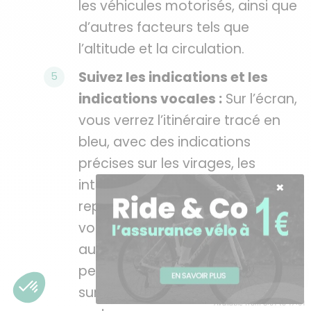
les véhicules motorisés, ainsi que
d’autres facteurs tels que
l’altitude et la circulation.
Suivez les indications et les
indications vocales :
Sur l’écran,
vous verrez l’itinéraire tracé en
bleu, avec des indications
précises sur les virages, les
intersections et les points de
repère. Les indications vocales
vous guideront également tout
au long du parcours, vous
permettant de garder les mains
Besoin d'aide ?
sur le guidon et les yeux sur la
Available from 8:01 to 17:01