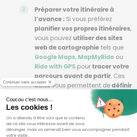
Préparer votre itinéraire à
l’avance :
Si vous préférez
planifier vos propres itinéraires
,
vous pouvez
utiliser des sites
web de cartographie
tels que
Google Maps
,
MapMyRide
ou
Ride with GPS
pour
tracer votre
parcours avant de partir
. Ces
outils vous permettent de
définir
des points de départ
et
d’arrivée
, de
choisir des routes
cyclables
et d’
ajouter des
étapes intermédiaires
si
nécessaire. Vous pouvez