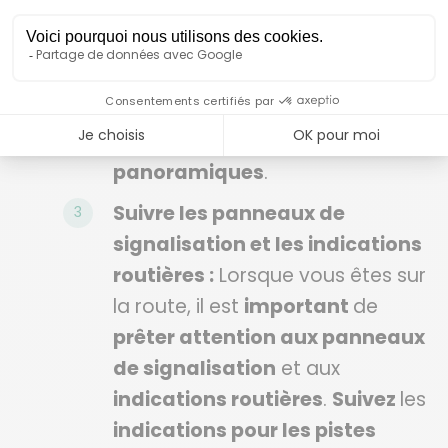
également rechercher des
recommandations d’itinéraires
populaires
dans votre région
pour
profiter des pistes
cyclables
ou des
sentiers
panoramiques
.
Suivre les panneaux de
signalisation et les indications
routières :
Lorsque vous êtes sur
la route, il est
important
de
prêter attention aux panneaux
de signalisation
et aux
indications routières
.
Suivez
les
indications pour les pistes