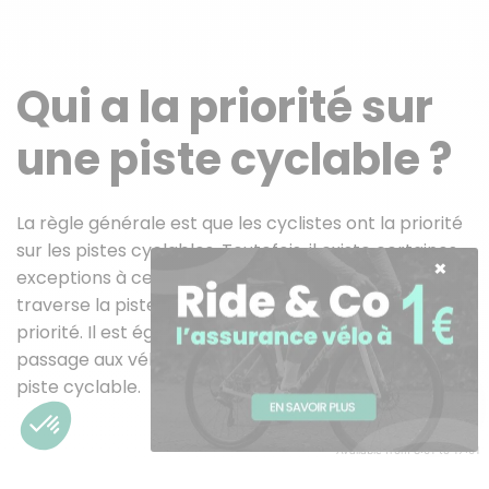
Qui a la priorité sur
une piste cyclable ?
La règle générale est que les cyclistes ont la priorité
sur les pistes cyclables. Toutefois, il existe certaines
exceptions à cette règle. Par exemple, si un piéton
traverse la piste cyclable à une intersection, il a la
priorité. Il est également important de céder le
passage aux véhicules d’urgence lorsqu’ils utilisent la
piste cyclable.
Besoin d'aide ?
Available from 8:01 to 17:01