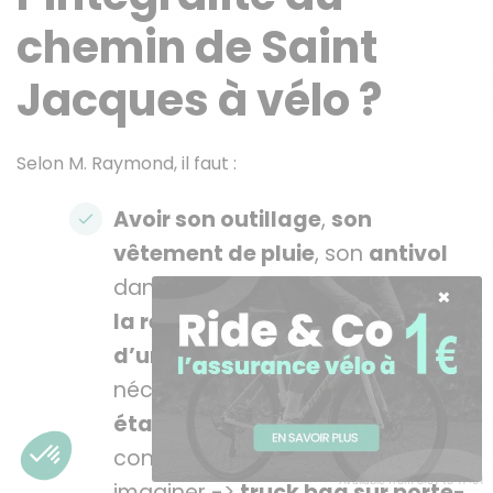
chemin de Saint
Jacques à vélo ?
Selon M. Raymond, il faut :
Avoir son outillage
,
son
vêtement de pluie
, son
antivol
dans un
sac différent de celui de
la remorque
. Une
réparation
d’une crevaison sous la pluie
a
nécessité l’ouverture du
sac
étanche
de la remorque avec les
Besoin d'aide ?
conséquences que chacun peut
Available from 8:01 to 17:01
imaginer ->
truck bag sur porte-