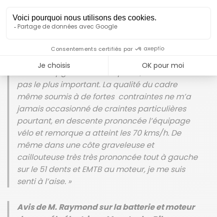
assistance supplémentaire sur les parcours
exigeants
.
Avis de M. Raymond sur son VAE Trail 8
« Certes, ce n’est plus un trail 8 mais plutôt un 10
avec les upgrades mis en place, mais ce n’est
pas le plus important. La qualité du cadre
même soumis à de fortes contraintes ne m’a
jamais occasionné de craintes particulières
pourtant, en descente prononcée l’équipage
vélo et remorque a atteint les 70 kms/h. De
même dans une côte graveleuse et
caillouteuse très très prononcée tout à gauche
sur le 51 dents et EMTB au moteur, je me suis
senti à l’aise. »
Avis de M. Raymond sur la batterie et moteur