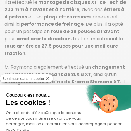
Il a effectué le
montage de disques XT Ice Tech de
203 mm à l’avant et à l’arrière,
avec des
étriers à
4 pistons
et des
plaquettes résines
, améliorant
ainsi la
performance de freinage
. De plus, il a opté
pour un passage en
roue de 29 pouces à l’avant
pour
améliorer la direction
, tout en maintenant la
roue arrière en 27,5 pouces pour une meilleure
traction
.
M. Raymond a également effectué un
changement
de cassette en passant de SLX à XT
, ainsi qu’un
changement de chaîne de Sram à Shimano XT.
Il
a aussi choisi une
selle morphologique SMP Trek
Gel
pour un meilleur confort tout au long de son
voyage.
Et enfin, il a réalisé une
mise à niveau du moteur
Bosch
pour passer de
75 Nm à 85 Nm
, lui offrant une