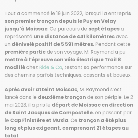
Tout a commencé le 19 juin 2022, lorsqu’il a entrepri
s
son premier tronçon depuis le Puy en Velay
jusqu’à Moissac
. Ce parcours de
sept étapes
a
représenté
une distance de 441 kilomètres
avec
un
dénivelé positif de 5 591 mètres
. Pendant cette
première partie
de son voyage, M. Raymond a pu
mettre à l’épreuve son vélo électrique Trail 8
modifié
chez
Ride & Co
, testant sa performance sur
des chemins parfois techniques, cassants et boueux.
Après avoir atteint Moissac
, M. Raymond s’est
lancé dans le
deuxième tronçon
de son périple. Le 2
mai 2023, il a pris le
départ de Moissac en direction
de Saint Jacques de Compostelle
, en passant par
le
Cap Finistère et Muxia
. Ce
tronçon a été plus
long et plus exigeant, comprenant 21 étapes au
total.