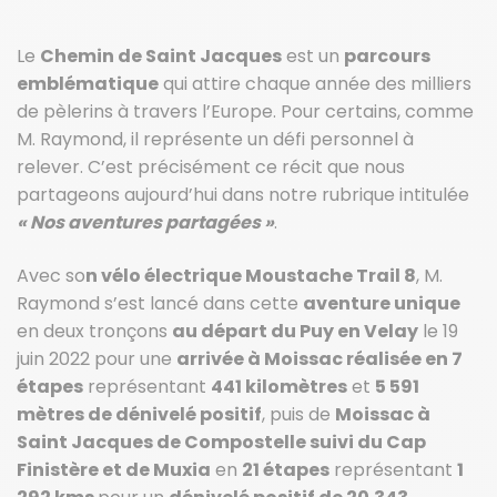
Le
Chemin de Saint Jacques
est un
parcours
emblématique
qui attire chaque année des milliers
de pèlerins à travers l’Europe. Pour certains, comme
M. Raymond, il représente un défi personnel à
relever. C’est précisément ce récit que nous
partageons aujourd’hui dans notre rubrique intitulée
« Nos aventures partagées »
.
Avec so
n vélo électrique Moustache Trail 8
, M.
Raymond s’est lancé dans cette
aventure unique
en deux tronçons
au départ du Puy en Velay
le 19
juin 2022 pour une
arrivée à Moissac réalisée en 7
étapes
représentant
441 kilomètres
et
5 591
mètres de dénivelé positif
, puis de
Moissac à
Saint Jacques de Compostelle suivi du Cap
Finistère et de Muxia
en
21 étapes
représentant
1