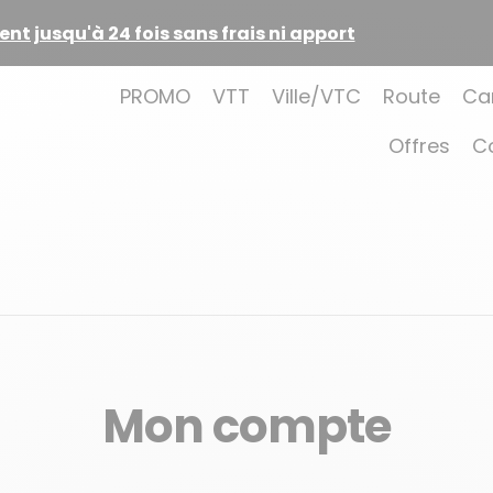
t jusqu'à 24 fois sans frais ni apport
PROMO
VTT
Ville/VTC
Route
Ca
Offres
C
Mon compte