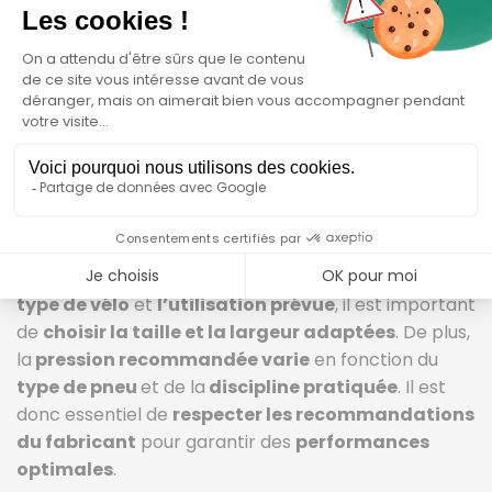
techniques des pneus de
vélo
Outre les critères liés à l’utilisation, les
caractéristiques techniques des pneus doivent
également être prises en compte. La
taille
et la
largeur des pneus
sont des
facteurs
déterminants
pour assurer une
adhérence
optimale
et une
conduite confortable
. Selon le
type de vélo
et
l’utilisation prévue
, il est important
de
choisir la taille et la largeur adaptées
. De plus,
la
pression recommandée varie
en fonction du
type de pneu
et de la
discipline pratiquée
. Il est
donc essentiel de
respecter les recommandations
du fabricant
pour garantir des
performances
optimales
.