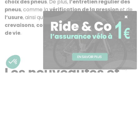
choix des pneus
. De plus,
l’entretien régulier des
pneus
, comme la
vérification de la pression
et de
l’usure
, ainsi que les
techniques de réparation des
crevaisons
,
contribueront à prolonger leur durée
de vie
.
Besoin d'aide ?
Les nouveautés et
Available on Monday
tendances dans le
domaine des pneus
de vélo
Le
domaine des pneus de vélo
évolue