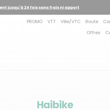
ison à domicile sous 7 jours ouvrés
PROMO
VTT
Ville/VTC
Route
Ca
Offres
C
Haibike