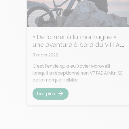
« De la mer à la montagne »
une aventure à bord du VTTAE
AllMtn Se de Haibike
8 mars 2022
C’est l’envie qu’a eu Xavier Marovelli
lorsqu’il a réceptionné son VTTAE AllMtn SE
de la marque Haibike.
Lire plus