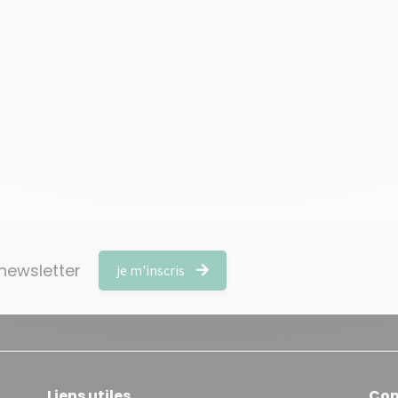
 newsletter
je m'inscris
Liens utiles
Con