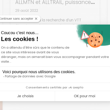
ALLMTN et ALLTRAIL, puissance
et robustesse
29 août 2022
Si vous êtes à la recherche d’un VTT
électrique puissant et robuste, il vous faut
un VTT électrique Haibike de...
Lire plus