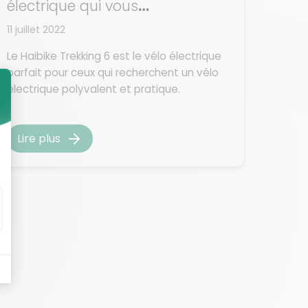
électrique qui vous
accompagnera au quotidien
11 juillet 2022
Le Haibike Trekking 6 est le vélo électrique
parfait pour ceux qui recherchent un vélo
électrique polyvalent et pratique.
Lire plus