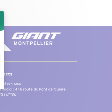
tacts
tactez-nous
 social :
448 route du Pont de Guerre
0 LATTES