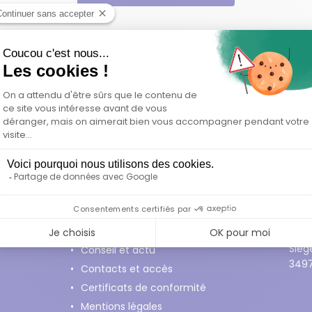
etter
je m'inscris
Liens utiles
Con
FAQ
Con
Siège
Conseil et actu
3497
Contacts et accès
Certificats de conformité
Mentions légales