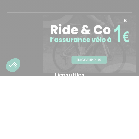
Nos magasins
Montpellier Lattes
Montpellier Pérols
Toulouse Labège
Besoin d'aide ?
Available from 8:01 to 17:01
Liens utiles
FAQ
Conseil et actu
Contacts et accès
Certificats de conformité
Mentions légales
Conditions générales de vente